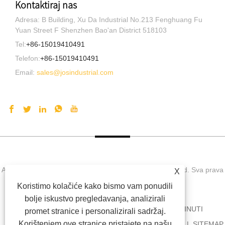
Kontaktiraj nas
Adresa: B Building, Xu Da Industrial No.213 Fenghuang Fu
Yuan Street F Shenzhen Bao'an District 518103
Tel:
+86-15019410491
Telefon:
+86-15019410491
Email:
sales@josindustrial.com
Autorsko pravo © 2021 Shenzhen Jos Technology Co., Ltd. Sva prava
X
pridržana
Koristimo kolačiće kako bismo vam ponudili
bolje iskustvo pregledavanja, analizirali
DOM
O NAMA
PROIZVODI
VIJESTI
SKINUTI
promet stranice i personalizirali sadržaj.
Korištenjem ove stranice pristajete na našu
POŠALJITE UPIT
KONTAKTIRAJ NAS
LINKOVI
SITEMAP