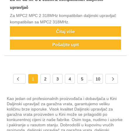
upravljač
Za MPC2 MPC 2 318MHz kompatibilan daljinski upravljač
kompatibilan sa MPC2 318MHz.
Čitaj više
Pošaljite upit
1
2
3
4
5
...
10
Kao jedan od profesionalnih proizvođača i dobavljača u Kini
Daljinski upravljač za garažna vrata, garantujemo veliku
količinu brze isporuke. Visok kvalitet Daljinski upravljač za
garažna vrata proizveden u Kini može se prilagoditi po
konkurentnoj cijeni iz naše fabrike. Osim toga, nudimo i uzorke
i pakiranje u rasutom stanju. Dobrodošli u kupovinu vrućih
proizvoda, daljinski upravljač za garažna vrata, daljinski