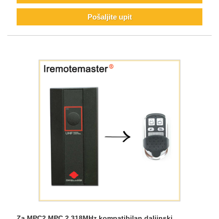
Pošaljite upit
Za MPC2 MPC 2 318MHz kompatibilan daljinski