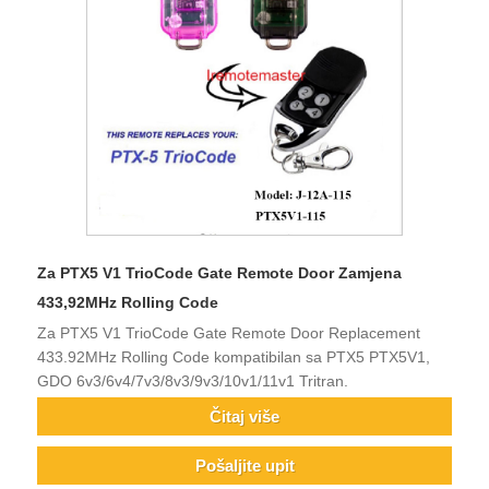
Za PTX5 V1 TrioCode Gate Remote Door Zamjena
433,92MHz Rolling Code
Za PTX5 V1 TrioCode Gate Remote Door Replacement
433.92MHz Rolling Code kompatibilan sa PTX5 PTX5V1,
GDO 6v3/6v4/7v3/8v3/9v3/10v1/11v1 Tritran.
Čitaj više
Pošaljite upit