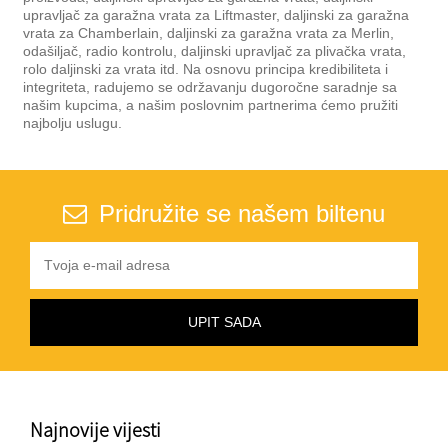
upravljač za garažna vrata za Liftmaster, daljinski za garažna
vrata za Chamberlain, daljinski za garažna vrata za Merlin,
odašiljač, radio kontrolu, daljinski upravljač za plivačka vrata,
rolo daljinski za vrata itd. Na osnovu principa kredibiliteta i
integriteta, radujemo se održavanju dugoročne saradnje sa
našim kupcima, a našim poslovnim partnerima ćemo pružiti
najbolju uslugu.
Pridružite se našem biltenu
Najnovije vijesti